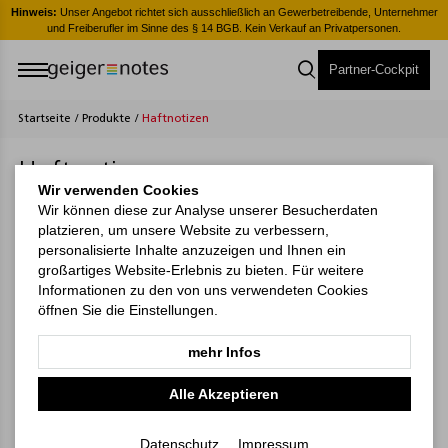
er
Hinweis:
Unser Angebot richtet sich ausschließlich an Gewerbetreibende, Unternehmer
H
und Freiberufler im Sinne des § 14 BGB. Kein Verkauf an Privatpersonen.
Partner-Cockpit
Startseite
/
Produkte
/
Haftnotizen
Haftnotizen
Wir verwenden Cookies
Wir können diese zur Analyse unserer Besucherdaten
platzieren, um unsere Website zu verbessern,
personalisierte Inhalte anzuzeigen und Ihnen ein
großartiges Website-Erlebnis zu bieten. Für weitere
Informationen zu den von uns verwendeten Cookies
öffnen Sie die Einstellungen.
mehr Infos
Alle Akzeptieren
Basic-Blocks
Plus-Blocks
Datenschutz
Impressum