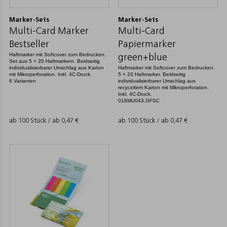
Marker-Sets
Marker-Sets
Multi-Card Marker
Multi-Card
Bestseller
Papiermarker
Haftmarker mit Softcover zum Bedrucken.
green+blue
Set aus 5 × 20 Haftmarkern. Beidseitig
individualisierbarer Umschlag aus Karton
Haftmarker mit Softcover zum Bedrucken.
mit Mikroperforation. Inkl. 4C-Druck.
5 × 20 Haftmarker. Beidseitig
6 Varianten
individualisierbarer Umschlag aus
recyceltem Karton mit Mikroperforation.
Inkl. 4C-Druck.
018MU043.GFSC
ab 100 Stück / ab
0,47
€
ab 100 Stück / ab
0,47
€