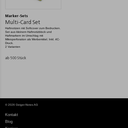
Marker-Sets
Multi-Card Set
Haftnotizen mit Softcover zum Bedrucken.
Set aus kleinem Haftnotizblock und
Haftmarkern im Umschlag mit
Mikroperforation als Werbemittel. Inkl. 4C-
Druck.
2 Varianten
ab 500 Stück
© 2026 Geiger-Notes AG
Kontakt
Blog