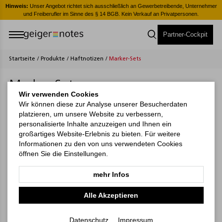
er
Hinweis:
Unser Angebot richtet sich ausschließlich an Gewerbetreibende, Unternehmer
H
und Freiberufler im Sinne des § 14 BGB. Kein Verkauf an Privatpersonen.
Partner-Cockpit
Startseite
/
Produkte
/
Haftnotizen
/
Marker-Sets
Marker-Sets
Wir verwenden Cookies
Wir können diese zur Analyse unserer Besucherdaten
Filter
platzieren, um unsere Website zu verbessern,
personalisierte Inhalte anzuzeigen und Ihnen ein
großartiges Website-Erlebnis zu bieten. Für weitere
Filtern
Informationen zu den von uns verwendeten Cookies
öffnen Sie die Einstellungen.
mehr Infos
Alle Akzeptieren
Datenschutz
Impressum