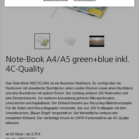
Note-Book A4/A5 green+blue inkl.
4C-Quality
Das Note-Book RECYCLING ist ein Business-Notizbuch. Es verfügt über ein
Hardcover mit unwattierter Buchdecke, einen runden Rücken sowie einen Buchblock
und eine Buchdecke mit spitzen Ecken. Der Umfang umfasst 192 Notizseiten und
eine Einstecktasche. Zur weiteren Ausstattung gehören Mikroperforation,
Lesezeichen und Kapitalband. Der Einband besteht aus Recycling-Bilderdruckpapier.
Für die Seiten wird Recyclingpapier verwendet, das aus 100 % Altpapier mit dem
Umweltzeichen „Blauer Engel“ hergestellt ist. Die Werbefläche umfasst den
kompletten Einband. Der vierfarbige Druck im CMYK-Farbmodell ist als 4C-Quality
inklusive.
ab 50 Stück / ab
3,75
€