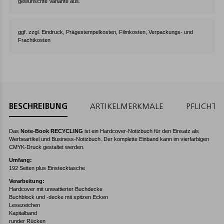
gewünschte Variante aus.
ggf. zzgl. Eindruck, Prägestempelkosten, Filmkosten, Verpackungs- und
Frachtkosten
BESCHREIBUNG
ARTIKELMERKMALE
PFLICHT
Das
Note-Book RECYCLING
ist ein Hardcover-Notizbuch für den Einsatz als
Werbeartikel und Business-Notizbuch. Der komplette Einband kann im vierfarbigen
CMYK-Druck gestaltet werden.
Umfang:
192 Seiten plus Einstecktasche
Verarbeitung:
Hardcover mit unwattierter Buchdecke
Buchblock und -decke mit spitzen Ecken
Lesezeichen
Kapitalband
runder Rücken