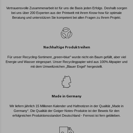
Vertrauensvolle Zusammenarbeit ist für uns die Basis jeden Erfolgs. Deshalb sorgen
bei uns über 200 Experten aus der Printwelt mit ihrem Know-how für optimale
Beratung und unterstützen Sie kompetent bei allen Fragen zu Ihrem Projekt.
Nachhaltige Produktreihen
Für unser Recycling-Sortiment „green+blue" wurde nicht ein Baum gefällt, aber viel
Energie und Wasser eingespart. Unser Recyclingpapier wird aus 100% Altpapier und
mit dem Umweltzeichen „Blauer Engel“ hergestellt.
Made in Germany
Wir liefern jährlich 15 Millionen Kalender und Haftnotizen in der Qualität „Made in
Germany“. Die Qualität der Geiger-Notes-Produkte ist der Beweis für den
erfolgreichen Produktionsstandort Deutschland - Fernost ist fern geblieben.