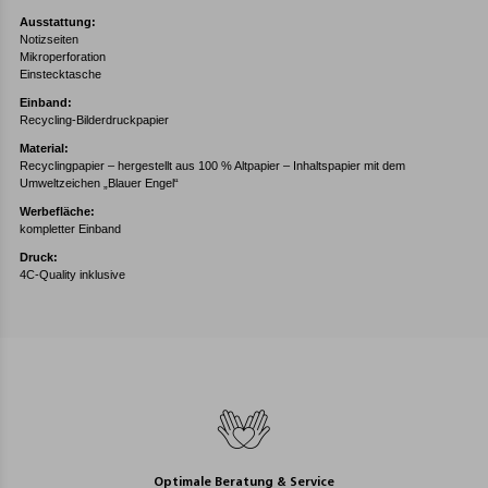
Ausstattung:
Notizseiten
Mikroperforation
Einstecktasche
Einband:
Recycling-Bilderdruckpapier
Material:
Recyclingpapier – hergestellt aus 100 % Altpapier – Inhaltspapier mit dem
Umweltzeichen „Blauer Engel“
Werbefläche:
kompletter Einband
Druck:
4C-Quality inklusive
Optimale Beratung & Service