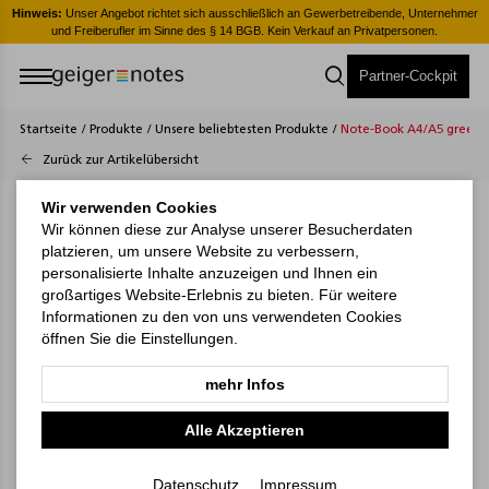
er
Hinweis:
Unser Angebot richtet sich ausschließlich an Gewerbetreibende, Unternehmer
H
und Freiberufler im Sinne des § 14 BGB. Kein Verkauf an Privatpersonen.
Partner-Cockpit
Startseite
/
Produkte
/
Unsere beliebtesten Produkte
/
Note-Book A4/A5 green+b
Zurück zur Artikelübersicht
Wir verwenden Cookies
Wir können diese zur Analyse unserer Besucherdaten
platzieren, um unsere Website zu verbessern,
personalisierte Inhalte anzuzeigen und Ihnen ein
großartiges Website-Erlebnis zu bieten. Für weitere
Informationen zu den von uns verwendeten Cookies
öffnen Sie die Einstellungen.
mehr Infos
Alle Akzeptieren
Datenschutz
Impressum