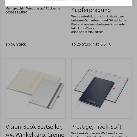
Mehrblock-3-Monatskalender als
weiß inkl.
Werbekalender zum Bedrucken.
Mehrsprachig. Werbung auf Rückwand.
Kupferprägung
00301381.FSC
Werbeartikel-Notizbuch mit Hardcover,
farbigem Gummiband und Stiftschlaufe,
Einband aus matt-farbigem Kunstleder.
Inkl. Logo-Druck.
005330S11RP4.BFSC
ab 50 Stück
ab 25 Stück / ab
5,51
€
Vision-Book Bestseller,
Prestige, Tivoli-Soft
Wochenkalender als Werbeartikel mit
A4, Winkelkaro, Creme,