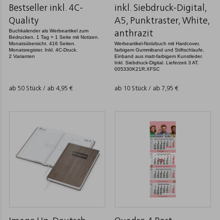
Bestseller inkl. 4C-
inkl. Siebdruck-Digital,
Quality
A5, Punktraster, White,
Buchkalender als Werbeartikel zum
anthrazit
Bedrucken. 1 Tag = 1 Seite mit Notizen.
Monatsübersicht. 416 Seiten.
Werbeartikel-Notizbuch mit Hardcover,
Monatsregister. Inkl. 4C-Druck.
farbigem Gummiband und Stiftschlaufe,
2 Varianten
Einband aus matt-farbigem Kunstleder.
Inkl. Siebdruck-Digital. Lieferzeit 3 AT.
005330K21R.XFSC
ab 50 Stück / ab
4,95
€
ab 10 Stück / ab
7,95
€