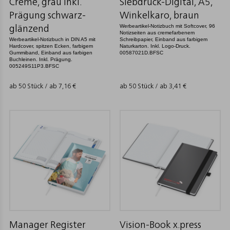
Creme, grau inkl.
Siebdruck-Digital, A5,
Prägung schwarz-
Winkelkaro, braun
Werbeartikel-Notizbuch mit Softcover, 96
glänzend
Notizseiten aus cremefarbenem
Werbeartikel-Notizbuch in DIN A5 mit
Schreibpapier, Einband aus farbigem
Hardcover, spitzen Ecken, farbigem
Naturkarton. Inkl. Logo-Druck.
Gummiband, Einband aus farbigen
00587021D.BFSC
Buchleinen. Inkl. Prägung.
005249S11P3.BFSC
ab 50 Stück / ab
7,16
€
ab 50 Stück / ab
3,41
€
Manager Register
Vision-Book x.press