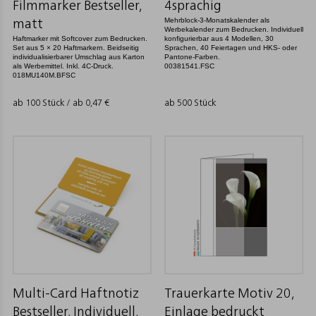
Filmmarker Bestseller,
4sprachig
Mehrblock-3-Monatskalender als
matt
Werbekalender zum Bedrucken. Individuell
Haftmarker mit Softcover zum Bedrucken.
konfigurierbar aus 4 Modellen, 30
Set aus 5 × 20 Haftmarkern. Beidseitig
Sprachen, 40 Feiertagen und HKS- oder
individualisierbarer Umschlag aus Karton
Pantone-Farben.
als Werbemittel. Inkl. 4C-Druck.
00381541.FSC
018MU140M.BFSC
ab 100 Stück / ab
0,47
€
ab 500 Stück
Multi-Card Haftnotiz
Trauerkarte Motiv 20,
Bestseller, Individuell,
Einlage bedruckt