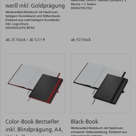
Hardcover. DIN A5. Deutsch (D/GB/F). 1
Woche = 2 Seiten.
weiß inkl. Goldprägung
00064700.FSC
Werbeartikel-Notizbuch mit Hardcover,
farbigem Gummiband und Stiftschlaufe,
Einband aus matt-farbigem Kunstleder.
Inkl. Logo-Druck.
005340S11P2.BFSC
ab 25 Stück / ab
5,51
€
ab 50 Stück
Color-Book Bestseller
Black-Book
Werbeartikel-Notizbuch mit Hardcover,
inkl. Blindprägung, A4,
schwarzer Vollausstattung, Einband aus
schwarzem Kunstleder.