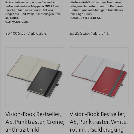
Präsentationsmappe zum Bedrucken.
Werbeartikel-Notizbuch mit Hardcover,
Individualisierbare Mappe in DIN A4 mit
farbigem Gummiband und Stiftschlaufe,
Laschen für den sicheren Halt von
Einband aus matt-farbigem Kunstleder.
Angebots- und Verkaufsunterlagen. Inkl.
Inkl. Logo-Druck.
4C-Druck.
005340S61RP3.BFSC
018PM201.COM
ab 100 Stück / ab
0,25
€
ab 25 Stück / ab
5,51
€
Vision-Book Bestseller,
Vision-Book Bestseller,
A5, Punktraster, Creme,
A5, Punktraster, White,
anthrazit inkl.
rot inkl. Goldprägung