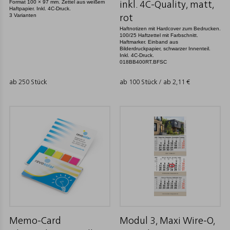
Format 100 × 97 mm. Zettel aus weißem
inkl. 4C-Quality, matt,
Haftpapier. Inkl. 4C-Druck.
3 Varianten
rot
Haftnotizen mit Hardcover zum Bedrucken.
100/25 Haftzettel mit Farbschnitt.
Haftmarker. Einband aus
Bilderdruckpapier, schwarzer Innenteil.
Inkl. 4C-Druck.
018BB400RT.BFSC
ab 250 Stück
ab 100 Stück / ab
2,11
€
Memo-Card
Modul 3, Maxi Wire-O,