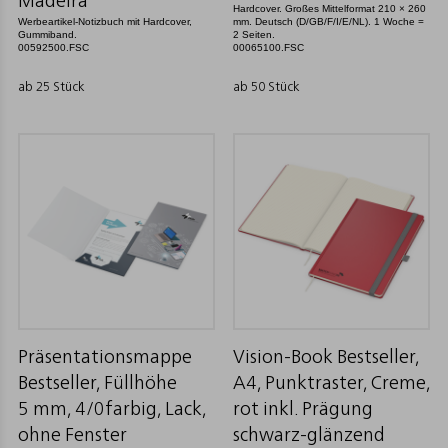
Madeira
Hardcover. Großes Mittelformat 210 × 260
Werbeartikel-Notizbuch mit Hardcover,
mm. Deutsch (D/GB/F/I/E/NL). 1 Woche =
Gummiband.
2 Seiten.
00592500.FSC
00065100.FSC
ab 25 Stück
ab 50 Stück
Präsentationsmappe
Vision-Book Bestseller,
Bestseller, Füllhöhe
A4, Punktraster, Creme,
5 mm, 4/0farbig, Lack,
rot inkl. Prägung
ohne Fenster
schwarz-glänzend