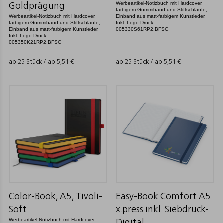
Werbeartikel-Notizbuch mit Hardcover,
Goldprägung
farbigem Gummiband und Stiftschlaufe,
Werbeartikel-Notizbuch mit Hardcover,
Einband aus matt-farbigem Kunstleder.
farbigem Gummiband und Stiftschlaufe,
Inkl. Logo-Druck.
Einband aus matt-farbigem Kunstleder.
005330S61RP2.BFSC
Inkl. Logo-Druck.
005350K21RP2.BFSC
ab 25 Stück / ab
5,51
€
ab 25 Stück / ab
5,51
€
Color-Book, A5, Tivoli-
Easy-Book Comfort A5
Soft
x.press inkl. Siebdruck-
Werbeartikel-Notizbuch mit Hardcover,
Digital