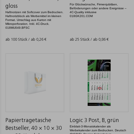
Für Glückwünsche, Firmenjubiläen,
gloss
Beförderungen oder andere Ereignisse –
Haftnotizen mit Softcover zum Bedrucken.
4C-Quality inklusive
Haftnotizblock als Werbemittel im kleinen
018GK201.COM
Format. Umschlag aus Karton mit
Mikroperforation. Inkl. 4C-Druck.
018MU049.BFSC
ab 100 Stück / ab
0,26
€
ab 25 Stück / ab
0,86
€
Papiertragetasche
Logic 3 Post, B, grün
Einblatt-3-Monatskalender als
Bestseller, 40 × 10 × 30
Werbekalender zum Bedrucken. Deutsch