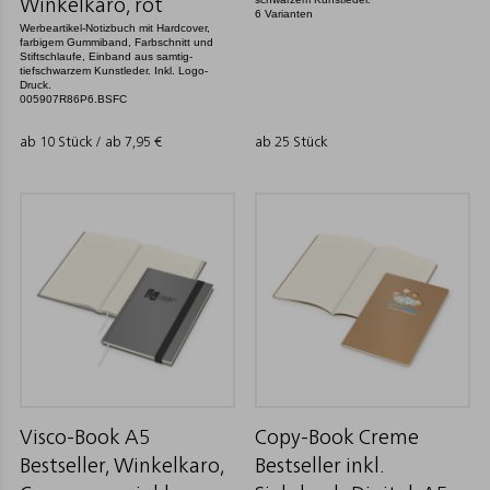
Winkelkaro, rot
6 Varianten
Werbeartikel-Notizbuch mit Hardcover,
farbigem Gummiband, Farbschnitt und
Stiftschlaufe, Einband aus samtig-
tiefschwarzem Kunstleder. Inkl. Logo-
Druck.
005907R86P6.BSFC
ab 10 Stück / ab
7,95
€
ab 25 Stück
Visco-Book A5
Copy-Book Creme
Bestseller, Winkelkaro,
Bestseller inkl.