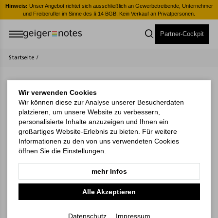
er
Hinweis:
Unser Angebot richtet sich ausschließlich an Gewerbetreibende, Unternehmer
H
und Freiberufler im Sinne des § 14 BGB. Kein Verkauf an Privatpersonen.
Partner-Cockpit
Startseite
/
Wir verwenden Cookies
Wir können diese zur Analyse unserer Besucherdaten
platzieren, um unsere Website zu verbessern,
personalisierte Inhalte anzuzeigen und Ihnen ein
großartiges Website-Erlebnis zu bieten. Für weitere
Informationen zu den von uns verwendeten Cookies
öffnen Sie die Einstellungen.
mehr Infos
Alle Akzeptieren
Maxi Light 3,
Vision-Book Bestseller,
Österreich hellgrau/rot
A5, Punktraster, White,
Datenschutz
Impressum