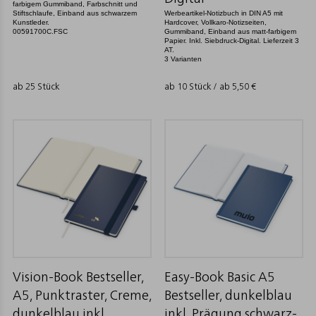
farbigem Gummiband, Farbschnitt und
Stiftschlaufe, Einband aus schwarzem
Werbeartikel-Notizbuch in DIN A5 mit
Kunstleder.
Hardcover, Vollkaro-Notizseiten,
00591700C.FSC
Gummiband, Einband aus matt-farbigem
Papier. Inkl. Siebdruck-Digital. Lieferzeit 3
AT.
3 Varianten
ab 25 Stück
ab 10 Stück / ab
5,50
€
Vision-Book Bestseller,
Easy-Book Basic A5
A5, Punktraster, Creme,
Bestseller, dunkelblau
dunkelblau inkl.
inkl. Prägung schwarz-