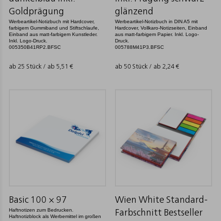
Goldprägung
glänzend
Werbeartikel-Notizbuch mit Hardcover,
Werbeartikel-Notizbuch in DIN A5 mit
farbigem Gummiband und Stiftschlaufe,
Hardcover, Vollkaro-Notizseiten, Einband
Einband aus matt-farbigem Kunstleder.
aus matt-farbigem Papier. Inkl. Logo-
Inkl. Logo-Druck.
Druck.
005350B41RP2.BFSC
005788M41P3.BFSC
ab 25 Stück / ab
5,51
€
ab 50 Stück / ab
2,24
€
Basic 100 × 97
Wien White Standard-
Haftnotizen zum Bedrucken.
Farbschnitt Bestseller
Haftnotizblock als Werbemittel im großen