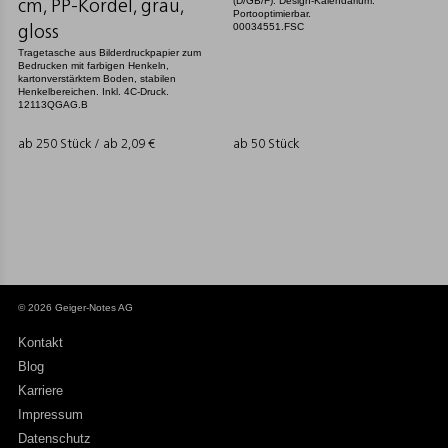
(D/GB/F). Design-Kalendarium.
cm, PP-Kordel, grau,
Portooptimierbar.
00034551.FSC
gloss
Tragetasche aus Bilderdruckpapier zum
Bedrucken mit farbigen Henkeln,
kartonverstärktem Boden, stabilen
Henkelbereichen. Inkl. 4C-Druck.
12113QGAG.B
ab 250 Stück / ab
2,09
€
ab 50 Stück
© 2026 Geiger-Notes AG
Kontakt
Blog
Karriere
Impressum
Datenschutz