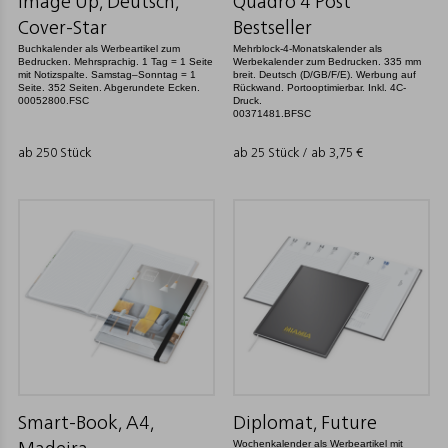
Image Up, Deutsch,
Quadro 4 Post
Cover-Star
Bestseller
Buchkalender als Werbeartikel zum
Mehrblock-4-Monatskalender als
Bedrucken. Mehrsprachig. 1 Tag = 1 Seite
Werbekalender zum Bedrucken. 335 mm
mit Notizspalte. Samstag–Sonntag = 1
breit. Deutsch (D/GB/F/E). Werbung auf
Seite. 352 Seiten. Abgerundete Ecken.
Rückwand. Portooptimierbar. Inkl. 4C-
00052800.FSC
Druck.
00371481.BFSC
ab 250 Stück
ab 25 Stück / ab
3,75
€
Smart-Book, A4,
Diplomat, Future
Wochenkalender als Werbeartikel mit