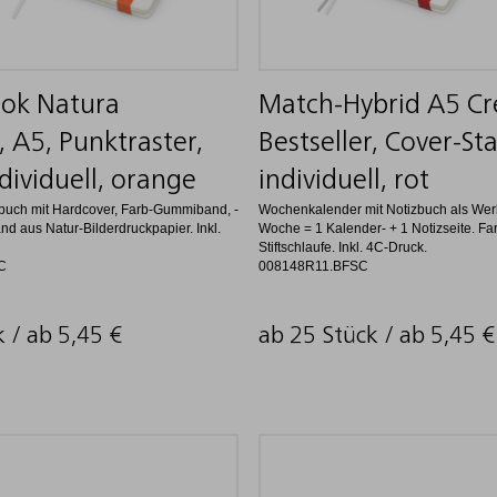
ok Natura
Match-Hybrid A5 C
, A5, Punktraster,
Bestseller, Cover-Sta
dividuell, orange
individuell, rot
zbuch mit Hardcover, Farb-Gummiband, -
Wochenkalender mit Notizbuch als Werb
and aus Natur-Bilderdruckpapier. Inkl.
Woche = 1 Kalender- + 1 Notizseite. F
Stiftschlaufe. Inkl. 4C-Druck.
C
008148R11.BFSC
k / ab
5,45
€
ab 25 Stück / ab
5,45
€