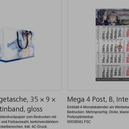
getasche, 35 × 9 ×
Mega 4 Post, B, Inte
Einblatt-4-Monatskalender als Werbek
tinband, gloss
Bedrucken. Mehrsprachig. Dicke, klassis
ilderdruckpapier zum Bedrucken mit
Portooptimierbar.
n- und Farbauswahl, kartonverstärktem
00038581.FSC
nkelbereichen. Inkl. 4C-Druck.