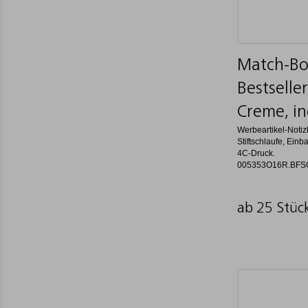
Match-Bo
Bestseller
Creme, in
Werbeartikel-Noti
Stiftschlaufe, Einb
4C-Druck.
005353O16R.BFS
ab 25 Stüc