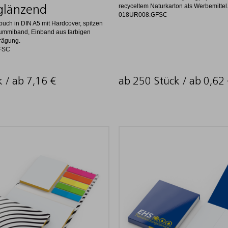
recyceltem Naturkarton als Werbemittel.
glänzend
018UR008.GFSC
buch in DIN A5 mit Hardcover, spitzen
ummiband, Einband aus farbigen
Prägung.
FSC
k / ab
7,16
€
ab 250 Stück / ab
0,62