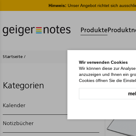
Hinweis:
Unser Angebot richtet sich ausschl
Produkte
Produktn
Startseite
/
Wir verwenden Cookies
Wir können diese zur Analyse
anzuzeigen und Ihnen ein gro
Cookies öffnen Sie die Einste
Kategorien
meh
Kalender
Notizbücher