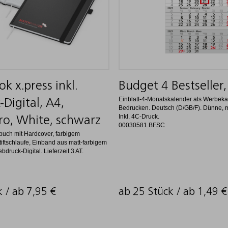
k x.press inkl.
Budget 4 Bestseller,
Einblatt-4-Monatskalender als Werbek
-Digital, A4,
Bedrucken. Deutsch (D/GB/F). Dünne, m
Inkl. 4C-Druck.
ro, White, schwarz
00030581.BFSC
buch mit Hardcover, farbigem
ftschlaufe, Einband aus matt-farbigem
ebdruck-Digital. Lieferzeit 3 AT.
k / ab
7,95
€
ab 25 Stück / ab
1,49
€