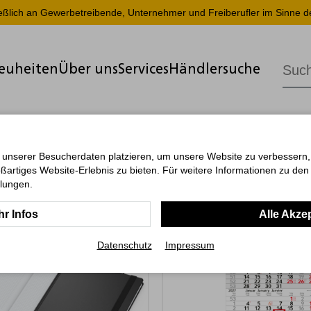
ießlich an Gewerbetreibende, Unternehmer und Freiberufler im Sinne d
euheiten
Über uns
Services
Händlersuche
 unserer Besucherdaten platzieren, um unsere Website zu verbessern, p
ßartiges Website-Erlebnis zu bieten. Für weitere Informationen zu de
llungen.
r Infos
Alle Akze
Datenschutz
Impressum