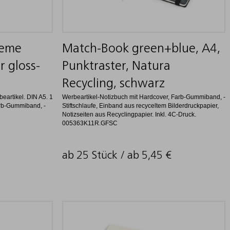
reme
Match-Book green+blue, A4,
r gloss-
Punktraster, Natura
Recycling, schwarz
eartikel. DIN A5. 1
Werbeartikel-Notizbuch mit Hardcover, Farb-Gummiband, -
arb-Gummiband, -
Stiftschlaufe, Einband aus recyceltem Bilderdruckpapier,
Notizseiten aus Recyclingpapier. Inkl. 4C-Druck.
005363K11R.GFSC
ab 25 Stück / ab
5,45
€