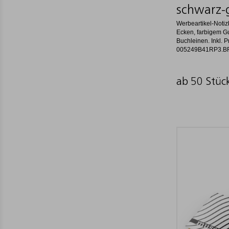
schwarz-
Werbeartikel-Notiz
Ecken, farbigem G
Buchleinen. Inkl. 
005249B41RP3.B
ab 50 Stüc