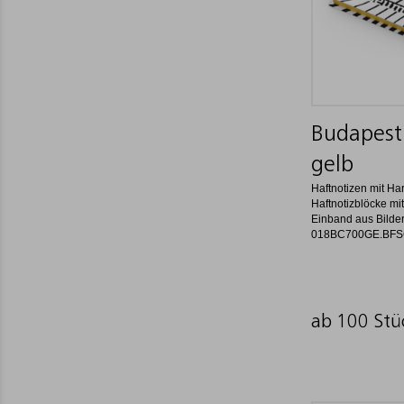
Budapest 
gelb
Haftnotizen mit H
Haftnotizblöcke mit
Einband aus Bilder
018BC700GE.BF
ab 100 Stü