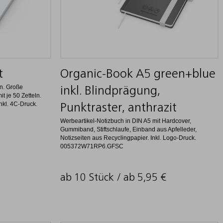
t
Organic-Book A5 green+blue
n. Große
inkl. Blindprägung,
t je 50 Zetteln.
nkl. 4C-Druck.
Punktraster, anthrazit
Werbeartikel-Notizbuch in DIN A5 mit Hardcover,
Gummiband, Stiftschlaufe, Einband aus Apfelleder,
Notizseiten aus Recyclingpapier. Inkl. Logo-Druck.
005372W71RP6.GFSC
ab 10 Stück / ab
5,95
€