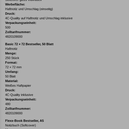
Werbefläche:
Haftnotiz und Umschlag (einseitig)
Druck:
4C-Quality auf Haftnotiz und Umschlag inklusive
Verpackungseinheit:
500
Zolltarifnummer:
4820109000
Basic 72 × 72 Bestseller, 50 Blatt
Haftnotiz
Menge:
250 Stück
Format:
72 × 72 mm
Umfang:
50 Blatt
Material:
Weißes Haftpapier
Druck:
4C-Quality inklusive
Verpackungseinheit:
480
Zolltarifnummer:
4820109000
Flexx-Book Bestseller, A5
Notizbuch (Softcover)