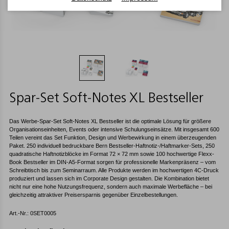
Spar-Set Soft-Notes XL Bestseller
Das Werbe-Spar-Set Soft-Notes XL Bestseller ist die optimale Lösung für größere
Organisationseinheiten, Events oder intensive Schulungseinsätze. Mit insgesamt 600
Teilen vereint das Set Funktion, Design und Werbewirkung in einem überzeugenden
Paket. 250 individuell bedruckbare Bern Bestseller-Haftnotiz-/Haftmarker-Sets, 250
quadratische Haftnotizblöcke im Format 72 × 72 mm sowie 100 hochwertige Flexx-
Book Bestseller im DIN-A5-Format sorgen für professionelle Markenpräsenz – vom
Schreibtisch bis zum Seminarraum. Alle Produkte werden im hochwertigen 4C-Druck
produziert und lassen sich im Corporate Design gestalten. Die Kombination bietet
nicht nur eine hohe Nutzungsfrequenz, sondern auch maximale Werbefläche – bei
gleichzeitig attraktiver Preisersparnis gegenüber Einzelbestellungen.
Art.-Nr.: 0SET0005