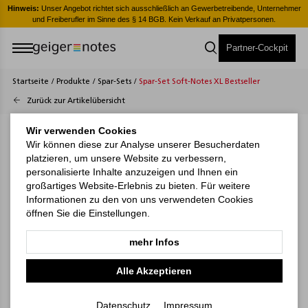
er
Hinweis:
Unser Angebot richtet sich ausschließlich an Gewerbetreibende, Unternehmer
H
und Freiberufler im Sinne des § 14 BGB. Kein Verkauf an Privatpersonen.
Partner-Cockpit
Startseite
/
Produkte
/
Spar-Sets
/
Spar-Set Soft-Notes XL Bestseller
Zurück zur Artikelübersicht
Wir verwenden Cookies
Wir können diese zur Analyse unserer Besucherdaten
platzieren, um unsere Website zu verbessern,
personalisierte Inhalte anzuzeigen und Ihnen ein
großartiges Website-Erlebnis zu bieten. Für weitere
Informationen zu den von uns verwendeten Cookies
öffnen Sie die Einstellungen.
mehr Infos
Alle Akzeptieren
Datenschutz
Impressum