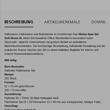
BESCHREIBUNG
ARTIKELMERKMALE
DOWNLO
Haftnotizen, Haftmarker und Notizbücher im Großformat: Das
Werbe-Spar-Set
Soft-Notes XL
bietet drei bewährte Office-Werbemittel in besonders hoher
Stückzahl – ideal für Unternehmen mit großem Bedarf an einheitlicher
Markenkommunikation. Die hochwertige Verarbeitung, individuelle Gestaltung und der
praktische Nutzen machen das Set zu einem beliebten Begleiter für interne und
externe Kommunikationsanlässe.
600-teilig:
Bern Bestseller
Haftnotiz-/Haftmarker-Set
Menge:
250 Stück
Format:
51 × 72 mm geschlossen
110 × 72 mm offen
Ausstattung:
Haftnotiz 50 × 72mm, 50 Blatt Haftpapier weiß
Filmmarker-Set (5 × 20 Filmmarker 12 × 44 mm aus transparenter, farbiger Folie)
Umschlag:
Softcover gloss-individuell