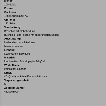
Menge:
100 Stück
Format:
Blattformat
148 × 210 mm für A5
Umfang:
192 Seiten
Verarbeitung:
Broschur mit Klebebindung
Buchblock und -decke mit abgerundeten Ecken
Ausstattung:
Notizseiten mit Winkelkaro
Mikroperforation
Einband:
Naturkarton individuell
Material:
Hochweißes Schreibpapier 90 g/m²
Werbefläche:
kompletter Einband
Druck:
4C-Quality auf dem Einband inklusive
Verpackungseinheit:
60
Zolltarifnummer:
4820103000