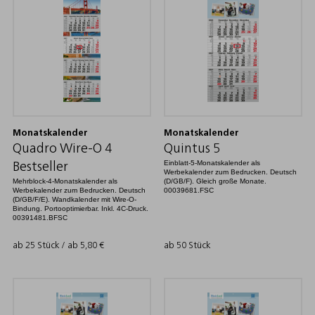
Monatskalender
Monatskalender
Quadro Wire-O 4
Quintus 5
Einblatt-5-Monatskalender als
Bestseller
Werbekalender zum Bedrucken. Deutsch
Mehrblock-4-Monatskalender als
(D/GB/F). Gleich große Monate.
Werbekalender zum Bedrucken. Deutsch
00039681.FSC
(D/GB/F/E). Wandkalender mit Wire-O-
Bindung. Portooptimierbar. Inkl. 4C-Druck.
00391481.BFSC
ab 25 Stück / ab
5,80
€
ab 50 Stück