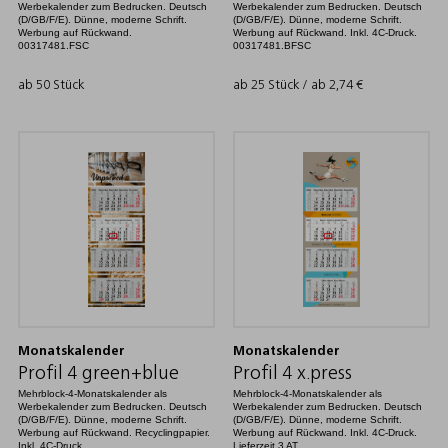
Werbekalender zum Bedrucken. Deutsch
Werbekalender zum Bedrucken. Deutsch
(D/GB/F/E). Dünne, moderne Schrift.
(D/GB/F/E). Dünne, moderne Schrift.
Werbung auf Rückwand.
Werbung auf Rückwand. Inkl. 4C-Druck.
00317481.FSC
00317481.BFSC
ab 50 Stück
ab 25 Stück / ab
2,74
€
Monatskalender
Monatskalender
Profil 4 green+blue
Profil 4 x.press
Mehrblock-4-Monatskalender als
Mehrblock-4-Monatskalender als
Werbekalender zum Bedrucken. Deutsch
Werbekalender zum Bedrucken. Deutsch
(D/GB/F/E). Dünne, moderne Schrift.
(D/GB/F/E). Dünne, moderne Schrift.
Werbung auf Rückwand. Recyclingpapier.
Werbung auf Rückwand. Inkl. 4C-Druck.
Inkl. 4C-Druck.
Lieferzeit 3 AT.