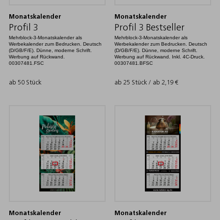
Monatskalender
Monatskalender
Profil 3
Profil 3 Bestseller
Mehrblock-3-Monatskalender als
Mehrblock-3-Monatskalender als
Werbekalender zum Bedrucken. Deutsch
Werbekalender zum Bedrucken. Deutsch
(D/GB/F/E). Dünne, moderne Schrift.
(D/GB/F/E). Dünne, moderne Schrift.
Werbung auf Rückwand.
Werbung auf Rückwand. Inkl. 4C-Druck.
00307481.FSC
00307481.BFSC
ab 50 Stück
ab 25 Stück / ab
2,19
€
Monatskalender
Monatskalender