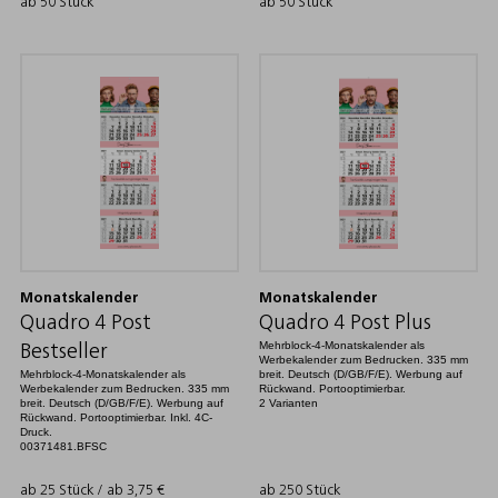
ab 50 Stück
ab 50 Stück
Monatskalender
Monatskalender
Quadro 4 Post
Quadro 4 Post Plus
Mehrblock-4-Monatskalender als
Bestseller
Werbekalender zum Bedrucken. 335 mm
Mehrblock-4-Monatskalender als
breit. Deutsch (D/GB/F/E). Werbung auf
Werbekalender zum Bedrucken. 335 mm
Rückwand. Portooptimierbar.
breit. Deutsch (D/GB/F/E). Werbung auf
2 Varianten
Rückwand. Portooptimierbar. Inkl. 4C-
Druck.
00371481.BFSC
ab 25 Stück / ab
3,75
€
ab 250 Stück