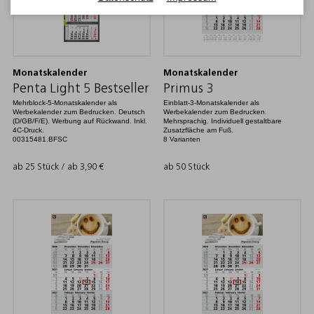
Monatskalender
Monatskalender
Penta Light 5 Bestseller
Primus 3
Mehrblock-5-Monatskalender als
Einblatt-3-Monatskalender als
Werbekalender zum Bedrucken. Deutsch
Werbekalender zum Bedrucken.
(D/GB/F/E). Werbung auf Rückwand. Inkl.
Mehrsprachig. Individuell gestaltbare
4C-Druck.
Zusatzfläche am Fuß.
00315481.BFSC
8 Varianten
ab 25 Stück / ab
3,90
€
ab 50 Stück