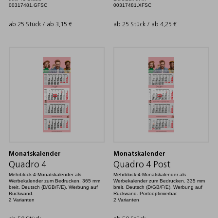
00317481.GFSC
00317481.XFSC
ab 25 Stück / ab
3,15
€
ab 25 Stück / ab
4,25
€
Monatskalender
Monatskalender
Quadro 4
Quadro 4 Post
Mehrblock-4-Monatskalender als
Mehrblock-4-Monatskalender als
Werbekalender zum Bedrucken. 365 mm
Werbekalender zum Bedrucken. 335 mm
breit. Deutsch (D/GB/F/E). Werbung auf
breit. Deutsch (D/GB/F/E). Werbung auf
Rückwand.
Rückwand. Portooptimierbar.
2 Varianten
2 Varianten