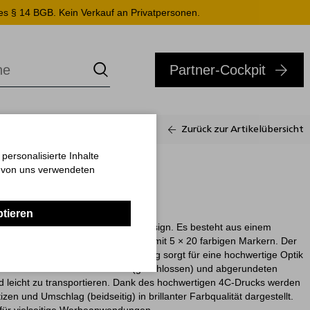
es § 14 BGB. Kein Verkauf an Privatpersonen.
Partner-Cockpit
Zurück zur Artikelübersicht
ersonalisierte Inhalte
n von uns verwendeten
ptieren
nt Funktionalität und modernes Design. Es besteht aus einem
Blättern und einem Haftmarker-Set mit 5 × 20 farbigen Markern. Der
over-Umschlag mit Folienkaschierung sorgt für eine hochwertige Optik
ichen Format von 104 × 76 mm (geschlossen) und abgerundeten
d leicht zu transportieren. Dank des hochwertigen 4C-Drucks werden
en und Umschlag (beidseitig) in brillanter Farbqualität dargestellt.