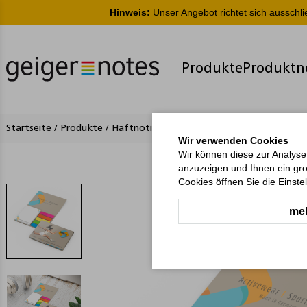
Hinweis:
Unser Angebot richtet sich ausschl
Produkte
Produktn
Startseite
/
Produkte
/
Haftnotizen
/
Kombi-Sets
/
Lissabon
Wir verwenden Cookies
Wir können diese zur Analyse
anzuzeigen und Ihnen ein gro
Cookies öffnen Sie die Einste
meh