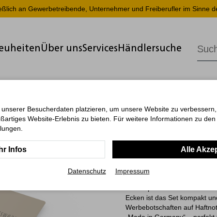
ießlich an Gewerbetreibende, Unternehmer und Freiberufler im Sinne d
euheiten
Über uns
Services
Händlersuche
 unserer Besucherdaten platzieren, um unsere Website zu verbessern, p
ßartiges Website-Erlebnis zu bieten. Für weitere Informationen zu de
Lissabon
llungen.
r Infos
Alle Akze
Das Kombi-Set Lissabon verei
Haftnotizblock mit 50 weißen 
Datenschutz
Impressum
individuell bedruckbare Softc
und Haptik. Mit einem handl
Ecken ist das Set kompakt un
Werbebotschaften auf Haftnotiz