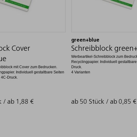
green+blue
ock Cover
Schreibblock green
Werbeartikel-Schreibblock zum Bedruck
ue
Recyclingpapier. Individuell gestaltbare 
eibblock mit Cover zum Bedrucken.
Druck.
ngpapier. Individuell gestaltbare Seiten
4 Varianten
. 4C-Druck.
k / ab
1,88
€
ab 50 Stück / ab
0,85
€