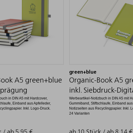
green+blue
Book A5 green+blue
Organic-Book A5 g
ndprägung
inkl. Siebdruck-Digit
buch in DIN A5 mit Hardcover,
Werbeartikel-Notizbuch in DIN A5 mit H
hlaufe, Einband aus Apfelleder,
Gummiband, Stiftschlaufe, Einband aus 
cyclingpapier. Inkl. Logo-Druck.
Notizseiten aus Recyclingpapier. Inkl. 
24 Varianten
k / ab
5,95
€
ab 10 Stück / ab
8,14
€