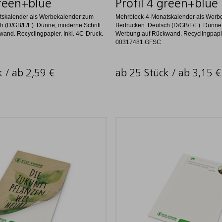
green+blue
Profil 4 green+blue
tskalender als Werbekalender zum
Mehrblock-4-Monatskalender als Werb
 (D/GB/F/E). Dünne, moderne Schrift.
Bedrucken. Deutsch (D/GB/F/E). Dünne,
and. Recyclingpapier. Inkl. 4C-Druck.
Werbung auf Rückwand. Recyclingpapier
00317481.GFSC
k / ab
2,59
€
ab 25 Stück / ab
3,15
€