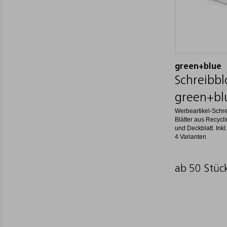
green+blue
Schreibbl
green+bl
Werbeartikel-Schr
Blätter aus Recycli
und Deckblatt. Inkl
4 Varianten
ab 50 Stüc