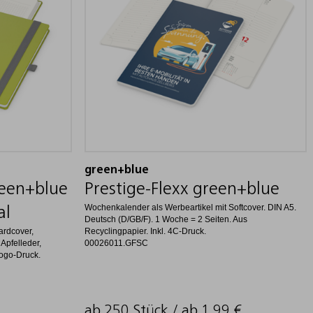
green+blue
reen+blue
Prestige-Flexx green+blue
Wochenkalender als Werbeartikel mit Softcover. DIN A5.
al
Deutsch (D/GB/F). 1 Woche = 2 Seiten. Aus
ardcover,
Recyclingpapier. Inkl. 4C-Druck.
Apfelleder,
00026011.GFSC
Logo-Druck.
ab 250 Stück / ab
1,99
€