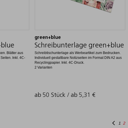
green+blue
+blue
Schreibunterlage green+blue
en. Blätter aus
Schreibtischunterlage als Werbeartikel zum Bedrucken.
Seiten. Inkl. 4C-
Individuell gestaltbare Notizseiten im Format DIN A2 aus
Recyclingpapier. Inkl. 4C-Druck.
2 Varianten
ab 50 Stück / ab
5,31
€
1
2