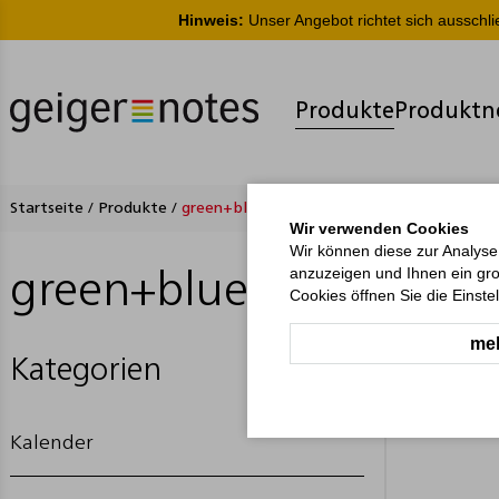
Hinweis:
Unser Angebot richtet sich ausschl
Produkte
Produktn
Startseite
/
Produkte
/
green+blue
Wir verwenden Cookies
Wir können diese zur Analyse
anzuzeigen und Ihnen ein gro
green+blue
Cookies öffnen Sie die Einste
meh
Kategorien
Kalender