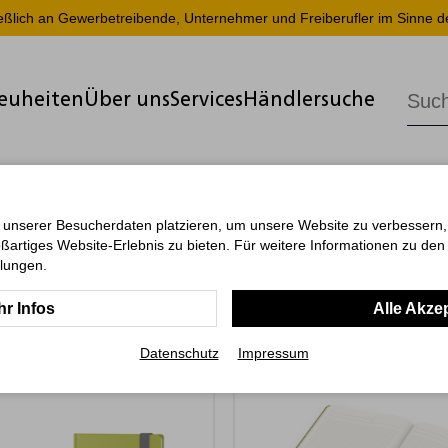
ießlich an Gewerbetreibende, Unternehmer und Freiberufler im Sinne d
euheiten
Über uns
Services
Händlersuche
 unserer Besucherdaten platzieren, um unsere Website zu verbessern, p
ßartiges Website-Erlebnis zu bieten. Für weitere Informationen zu de
llungen.
r Infos
Alle Akze
Datenschutz
Impressum