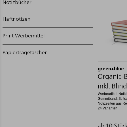
Notizbücher
Haftnotizen
Print-Werbemittel
Papiertragetaschen
green+blue
Organic-
inkl. Bli
Werbeartikel-Notiz
Gummiband, Stiftsc
Notizseiten aus Re
24 Varianten
ab 10 Stüc