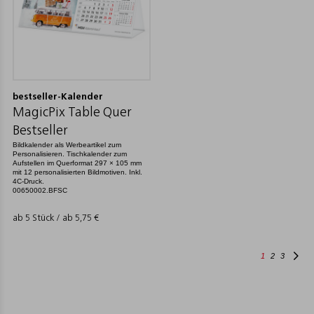
bestseller-Kalender
MagicPix Table Quer
Bestseller
Bildkalender als Werbeartikel zum
Personalisieren. Tischkalender zum
Aufstellen im Querformat 297 × 105 mm
mit 12 personalisierten Bildmotiven. Inkl.
4C-Druck.
00650002.BFSC
ab 5 Stück / ab
5,75
€
1
2
3