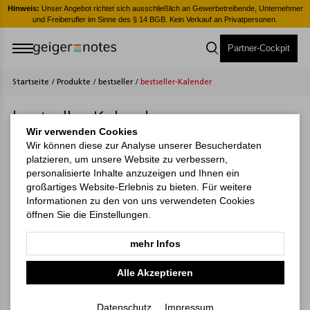
er
Hinweis:
Unser Angebot richtet sich ausschließlich an Gewerbetreibende, Unternehmer
H
und Freiberufler im Sinne des § 14 BGB. Kein Verkauf an Privatpersonen.
Partner-Cockpit
Startseite
/
Produkte
/
bestseller
/
bestseller-Kalender
bestseller-Kalender
Wir verwenden Cookies
Wir können diese zur Analyse unserer Besucherdaten
platzieren, um unsere Website zu verbessern,
personalisierte Inhalte anzuzeigen und Ihnen ein
großartiges Website-Erlebnis zu bieten. Für weitere
Informationen zu den von uns verwendeten Cookies
öffnen Sie die Einstellungen.
mehr Infos
Alle Akzeptieren
Datenschutz
Impressum