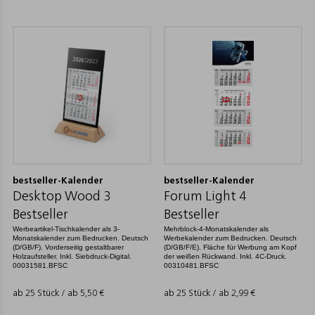
bestseller-Kalender
bestseller-Kalender
Desktop Wood 3
Forum Light 4
Bestseller
Bestseller
Werbeartikel-Tischkalender als 3-
Mehrblock-4-Monatskalender als
Monatskalender zum Bedrucken. Deutsch
Werbekalender zum Bedrucken. Deutsch
(D/GB/F). Vorderseitig gestaltbarer
(D/GB/F/E). Fläche für Werbung am Kopf
Holzaufsteller. Inkl. Siebdruck-Digital.
der weißen Rückwand. Inkl. 4C-Druck.
00031581.BFSC
00310481.BFSC
ab 25 Stück / ab
5,50
€
ab 25 Stück / ab
2,99
€