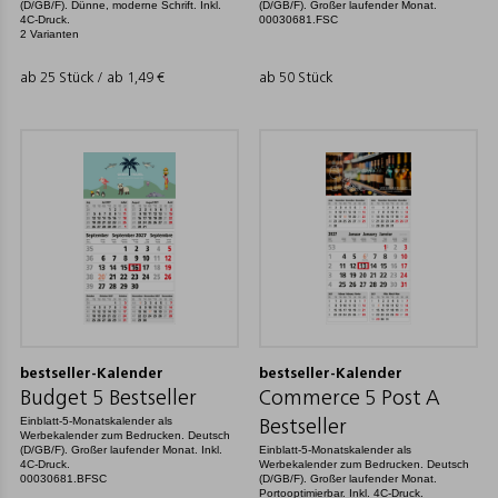
(D/GB/F). Dünne, moderne Schrift. Inkl.
(D/GB/F). Großer laufender Monat.
4C-Druck.
00030681.FSC
2 Varianten
ab 25 Stück / ab
1,49
€
ab 50 Stück
bestseller-Kalender
bestseller-Kalender
Budget 5 Bestseller
Commerce 5 Post A
Einblatt-5-Monatskalender als
Bestseller
Werbekalender zum Bedrucken. Deutsch
(D/GB/F). Großer laufender Monat. Inkl.
Einblatt-5-Monatskalender als
4C-Druck.
Werbekalender zum Bedrucken. Deutsch
00030681.BFSC
(D/GB/F). Großer laufender Monat.
Portooptimierbar. Inkl. 4C-Druck.