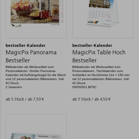
bestseller-Kalender
bestseller-Kalender
MagicPix Panorama
MagicPix Table Hoch
Bestseller
Bestseller
Bildkalender als Werbeartikel zum
Bildkalender als Werbeartikel zum
Personalisieren. Großer Panorama-
Personalisieren. Tischkalender zum
Kalender mit Aufhängebügel für die Wand
Aufstellen im Hochformat 114 × 160 mm
und 12 personalisierten Bildmotiven. Inkl.
mit 12 personalisierten Bildmotiven. Inkl.
4C-Druck.
4C-Druck.
2 Varianten
00650001.BFSC
ab 5 Stück / ab
7,50
€
ab 5 Stück / ab
4,50
€