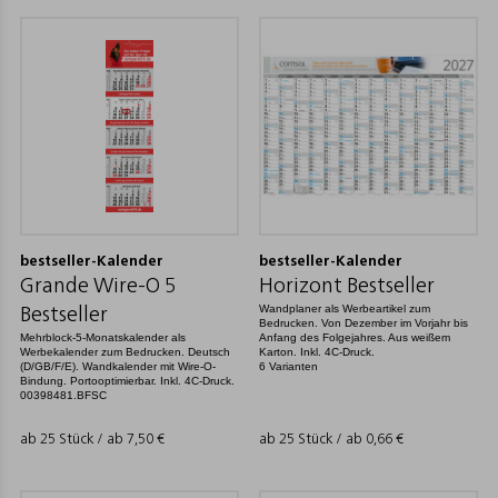
bestseller-Kalender
bestseller-Kalender
Grande Wire-O 5
Horizont Bestseller
Wandplaner als Werbeartikel zum
Bestseller
Bedrucken. Von Dezember im Vorjahr bis
Mehrblock-5-Monatskalender als
Anfang des Folgejahres. Aus weißem
Werbekalender zum Bedrucken. Deutsch
Karton. Inkl. 4C-Druck.
(D/GB/F/E). Wandkalender mit Wire-O-
6 Varianten
Bindung. Portooptimierbar. Inkl. 4C-Druck.
00398481.BFSC
ab 25 Stück / ab
7,50
€
ab 25 Stück / ab
0,66
€