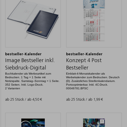
bestseller-Kalender
bestseller-Kalender
Image Bestseller inkl.
Konzept 4 Post
Siebdruck-Digital
Bestseller
Buchkalender als Werbeartikel zum
Einblatt-4-Monatskalender als
Bedrucken. 1 Tag = 1 Seite mit
Werbekalender zum Bedrucken. Deutsch
Notizspalte. Samstag–Sonntag = 1 Seite.
(D). Zusätzliches Streifenkalendarium.
352 Seiten. Inkl. Logo-Druck.
Portooptimierbar. Inkl. 4C-Druck.
2 Varianten
00046781.BFSC
ab 25 Stück / ab
4,50
€
ab 25 Stück / ab
1,99
€