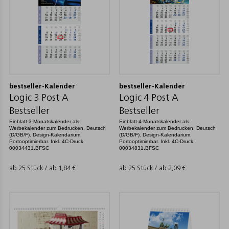
bestseller-Kalender
bestseller-Kalender
Logic 3 Post A
Logic 4 Post A
Bestseller
Bestseller
Einblatt-3-Monatskalender als
Einblatt-4-Monatskalender als
Werbekalender zum Bedrucken. Deutsch
Werbekalender zum Bedrucken. Deutsch
(D/GB/F). Design-Kalendarium.
(D/GB/F). Design-Kalendarium.
Portooptimierbar. Inkl. 4C-Druck.
Portooptimierbar. Inkl. 4C-Druck.
00034431.BFSC
00034831.BFSC
ab 25 Stück / ab
1,84
€
ab 25 Stück / ab
2,09
€