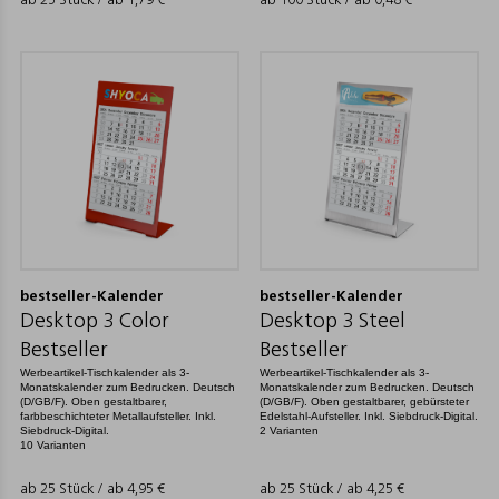
ab 25 Stück / ab
1,79
€
ab 100 Stück / ab
0,48
€
bestseller-Kalender
bestseller-Kalender
Desktop 3 Color
Desktop 3 Steel
Bestseller
Bestseller
Werbeartikel-Tischkalender als 3-
Werbeartikel-Tischkalender als 3-
Monatskalender zum Bedrucken. Deutsch
Monatskalender zum Bedrucken. Deutsch
(D/GB/F). Oben gestaltbarer,
(D/GB/F). Oben gestaltbarer, gebürsteter
farbbeschichteter Metallaufsteller. Inkl.
Edelstahl-Aufsteller. Inkl. Siebdruck-Digital.
Siebdruck-Digital.
2 Varianten
10 Varianten
ab 25 Stück / ab
4,95
€
ab 25 Stück / ab
4,25
€