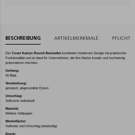
BESCHREIBUNG
ARTIKELMERKMALE
PFLICHT
Der
Cover Karton Round Bestseller
kombiniert modernes Design mit praktischer
Funktionalität und ist ideal für Unternehmen, die ihre Marke kreativ und hochwertig
präsentieren möchten.
Umfang:
50 Blatt
Verarbeitung:
gestanzt, abgerundete Ecken
Umschlag:
Softcover individuell
Material:
Weißes Haftpapier
Werbefläche:
Haftnotiz und Umschlag (beidseitig)
Druck: