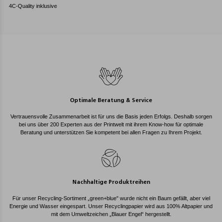
4C-Quality inklusive
Optimale Beratung & Service
Vertrauensvolle Zusammenarbeit ist für uns die Basis jeden Erfolgs. Deshalb sorgen
bei uns über 200 Experten aus der Printwelt mit ihrem Know-how für optimale
Beratung und unterstützen Sie kompetent bei allen Fragen zu Ihrem Projekt.
Nachhaltige Produktreihen
Für unser Recycling-Sortiment „green+blue" wurde nicht ein Baum gefällt, aber viel
Energie und Wasser eingespart. Unser Recyclingpapier wird aus 100% Altpapier und
mit dem Umweltzeichen „Blauer Engel“ hergestellt.