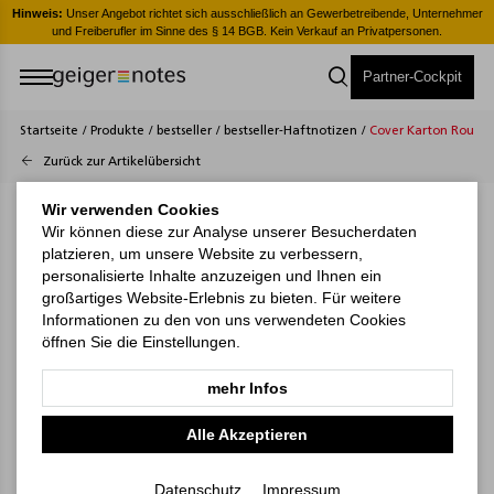
er
Hinweis:
Unser Angebot richtet sich ausschließlich an Gewerbetreibende, Unternehmer
H
und Freiberufler im Sinne des § 14 BGB. Kein Verkauf an Privatpersonen.
Partner-Cockpit
Startseite
/
Produkte
/
bestseller
/
bestseller-Haftnotizen
/
Cover Karton Round B
Zurück zur Artikelübersicht
Wir verwenden Cookies
Wir können diese zur Analyse unserer Besucherdaten
platzieren, um unsere Website zu verbessern,
personalisierte Inhalte anzuzeigen und Ihnen ein
großartiges Website-Erlebnis zu bieten. Für weitere
Informationen zu den von uns verwendeten Cookies
öffnen Sie die Einstellungen.
mehr Infos
Alle Akzeptieren
Datenschutz
Impressum