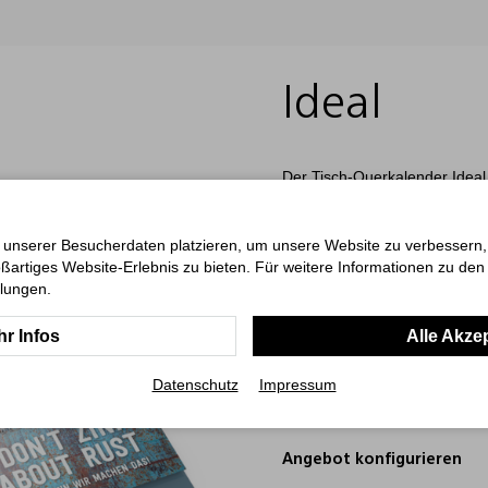
Ideal
Der Tisch-Querkalender Ideal 
individuelle Gestaltungsmögl
bietet er eine praktische Wo
(D/GB/F) hebt Sonn- und Feie
 unserer Besucherdaten platzieren, um unsere Website zu verbessern, p
8 bis 21 Uhr auf dem unteren
ßartiges Website-Erlebnis zu bieten. Für weitere Informationen zu de
oberen Blatt. Der Kalender ist
llungen.
Umfangreiche Veredelungsmögli
für professionelle und nach
r Infos
Alle Akze
ab 50 Stück
Datenschutz
Impressum
Art.-Nr.: 0021
Angebot konfigurieren