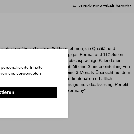
Zurück zur Artikelübersicht
ist der bewährte Klassiker für Unternehmen, die Qualität und
ichkeiten schätzen. Mit einem großzügigen Format und 112 Seiten
chenübersicht auf zwei Seiten. Das deutschsprachige Kalendarium
rtage in Rot (HKS 14) hervor und enthält eine Stundeneinteilung von
ersonalisierte Inhalte
 Blatt sowie einen Notizbereich und eine 3-Monats-Übersicht auf dem
n von uns verwendeten
 in einer Vielzahl hochwertiger Einbandmaterialien erhältlich.
chkeiten ermöglichen eine vollständige Individualisierung. Perfekt
haltige Werbekampagnen – „Made in Germany“.
ptieren