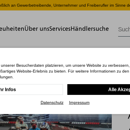
ießlich an Gewerbetreibende, Unternehmer und Freiberufler im Sinne d
euheiten
Über uns
Services
Händlersuche
 unserer Besucherdaten platzieren, um unsere Website zu verbessern, p
ßartiges Website-Erlebnis zu bieten. Für weitere Informationen zu de
llungen.
r Infos
Alle Akze
Datenschutz
Impressum