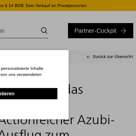
es § 14 BGB. Kein Verkauf an Privatpersonen.
Partner-Cockpit
Zurück zur Übersicht
ersonalisierte Inhalte
03.12.2025
n von uns verwendeten
Wer macht das
ptieren
Rennen?
Actionreicher Azubi-
Ausflug zum